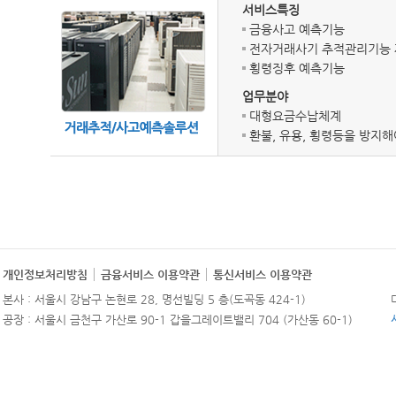
서비스특징
금융사고 예측기능
전자거래사기 추적관리기능
횡령징후 예측기능
업무분야
대형요금수납체계
환불, 유용, 횡령등을 방지
개인정보처리방침
금융서비스 이용약관
통신서비스 이용약관
본사 : 서울시 강남구 논현로 28, 명선빌딩 5 층(도곡동 424-1)
공장 : 서울시 금천구 가산로 90-1 갑을그레이트밸리 704 (가산동 60-1)