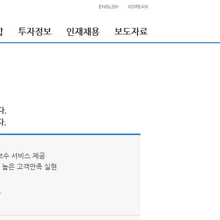
ENGLISH
KOREAN
합
투자정보
인재채용
보도자료
보수 서비스 제공
한 높은 고객만족 실현
공